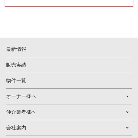
弊社は、ユーザーの皆様から提供していただいた個人情
報を、ユーザーの皆様へ有用な情報をお届けするなどの
正当な目的のためにのみ使用します。
4. 個人情報の開示
弊社は、ユーザーの皆様から提供していただいた個人情
報を、正当な理由のある場合を除き、その同意なくして
最新情報
第三者に開示若しくは提供することはありません。ま
た、その場合においても、正当な理由がない限り、個人
販売実績
情報が第三者から更に開示、提供若しくは漏洩されるこ
とのないよう努めます。
物件一覧
5. ユーザーによる照会
弊社は、ユーザーの皆様が提供された個人情報の確認、
オーナー様へ
訂正などを希望される場合は、弊社対応窓口にお申出い
ただくことにより、合理的な範囲で、そのご希望に対応
仲介業者様へ
致します。
6. ポリシーの改善
会社案内
弊社は、ユーザーの皆様の個人情報の取扱い、管理及び