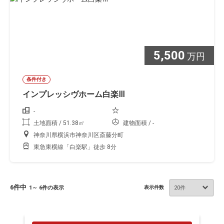
5,500
万円
条件付き
インプレッシヴホーム白楽Ⅲ
-
土地面積 / 51.38㎡
建物面積 / -
神奈川県横浜市神奈川区斎藤分町
東急東横線「白楽駅」徒歩 8分
6件中
1～ 6件の表示
表示件数