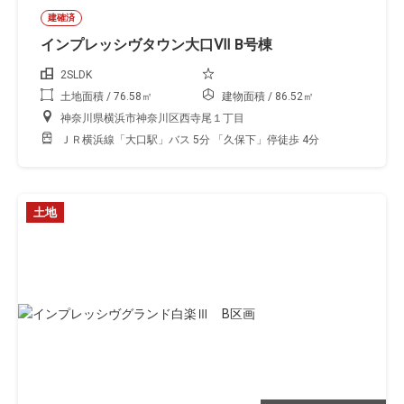
建確済
インプレッシヴタウン大口Ⅶ B号棟
2SLDK
土地面積 / 76.58㎡
建物面積 / 86.52㎡
神奈川県横浜市神奈川区西寺尾１丁目
ＪＲ横浜線「大口駅」バス 5分 「久保下」停徒歩 4分
土地