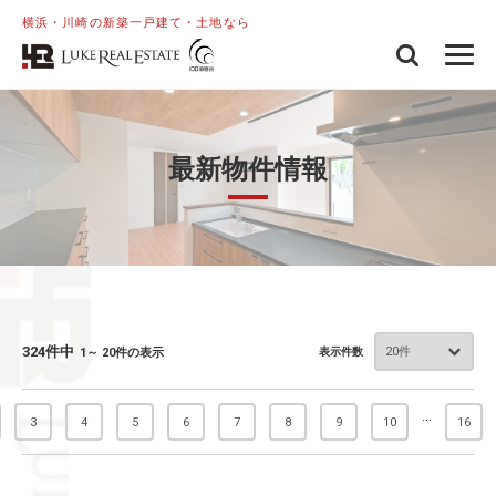
横浜・川崎の新築一戸建て・土地なら
最新物件情報
324件中
1～ 20件の表示
表示件数
...
3
4
5
6
7
8
9
10
16