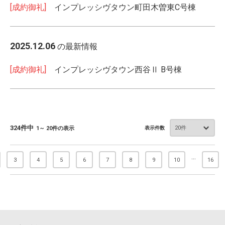
[成約御礼]
インプレッシヴタウン町田木曽東C号棟
2025.12.06
の最新情報
[成約御礼]
インプレッシヴタウン西谷Ⅱ B号棟
324件中
1～ 20件の表示
表示件数
...
3
4
5
6
7
8
9
10
16