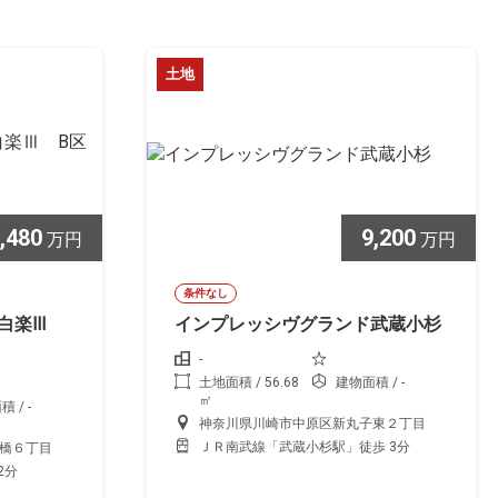
土地
,480
9,200
万円
万円
条件なし
ド白楽Ⅲ
インプレッシヴグランド武蔵小杉
-
土地面積 / 56.68
建物面積 / -
㎡
 / -
神奈川県川崎市中原区新丸子東２丁目
ＪＲ南武線「武蔵小杉駅」徒歩 3分
橋６丁目
2分