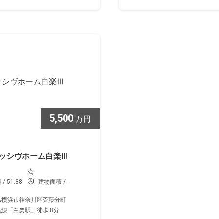
5,500
万円
ッシヴホーム白楽Ⅲ
 51.38
建物面積 / -
県横浜市神奈川区斎藤分町
線「白楽駅」徒歩 8分