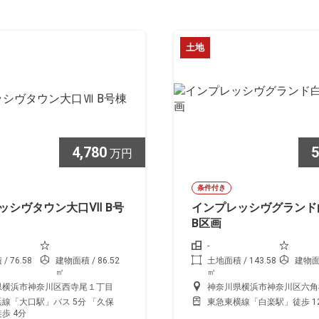
土地
4,780
5
万円
条件付き
ッシヴタウン大口Ⅶ B号
インプレッシヴグラン
B区画
-
 76.58
建物面積 / 86.52
土地面積 / 143.58
建物面積
㎡
㎡
県横浜市神奈川区西寺尾１丁目
神奈川県横浜市神奈川区六角
線「大口駅」バス 5分 「久保
東急東横線「白楽駅」徒歩 1
歩 4分