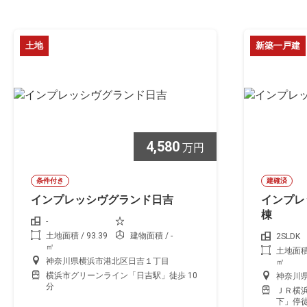
土地
新築一戸建
4,580
万円
条件付き
建確済
インプレッシヴグランド日吉
インプレ
棟
-
土地面積 / 93.39
建物面積 / -
2SLDK
㎡
土地面積 /
神奈川県横浜市港北区日吉１丁目
㎡
横浜市グリーンライン「日吉駅」徒歩 10
神奈川
分
ＪＲ横浜
下」停徒