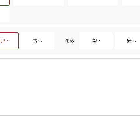
しい
古い
高い
安い
価格