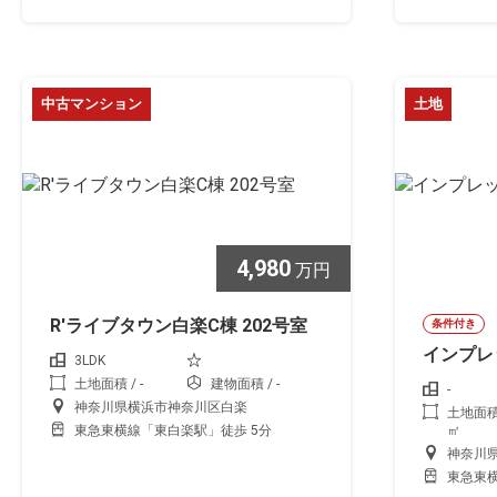
中古マンション
土地
4,980
万円
R'ライブタウン白楽C棟 202号室
条件付き
インプレ
3LDK
土地面積 / -
建物面積 / -
-
神奈川県横浜市神奈川区白楽
土地面積 /
東急東横線「東白楽駅」徒歩 5分
㎡
神奈川
東急東横